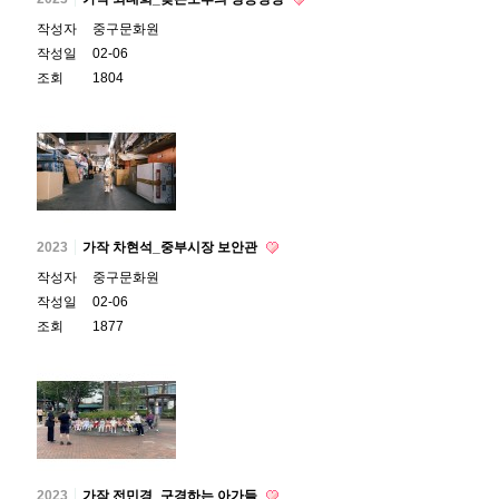
작성자
중구문화원
작성일
02-06
조회
1804
2023
가작 차현석_중부시장 보안관
작성자
중구문화원
작성일
02-06
조회
1877
2023
가작 전민경_구경하는 아가들