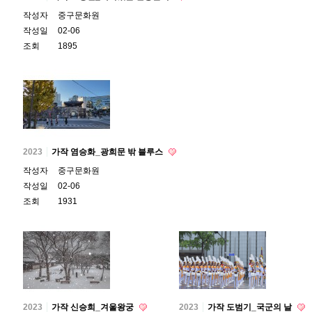
작성자
중구문화원
작성일
02-06
조회
1895
2023
가작 염승화_광희문 밖 블루스
작성자
중구문화원
작성일
02-06
조회
1931
2023
가작 신승희_겨울왕궁
2023
가작 도범기_국군의 날