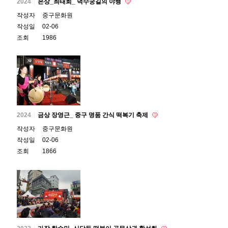
2024
은상_최태희_ 덕수궁길의 야행
작성자
중구문화원
작성일
02-06
조회
1986
2024
금상 장영근_ 중구 명품 간식 떡복기 축제
작성자
중구문화원
작성일
02-06
조회
1866