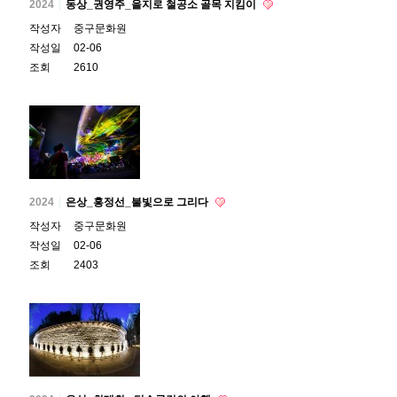
2024
동상_권영주_을지로 철공소 골목 지킴이
작성자
중구문화원
작성일
02-06
조회
2610
2024
은상_홍정선_불빛으로 그리다
작성자
중구문화원
작성일
02-06
조회
2403