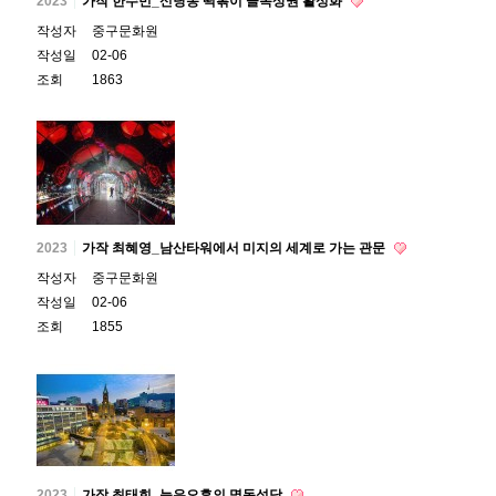
2023
가작 한수민_신당동 떡볶이 골목상권 활성화
작성자
중구문화원
작성일
02-06
조회
1863
2023
가작 최혜영_남산타워에서 미지의 세계로 가는 관문
작성자
중구문화원
작성일
02-06
조회
1855
2023
가작 최태희_늦은오후의 명동성당