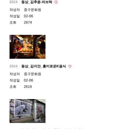
2024
동상_김추윤-러브락
작성자
중구문화원
작성일
02-06
조회
2674
2024
동상_김지안_흥미로운K음식
작성자
중구문화원
작성일
02-06
조회
2616