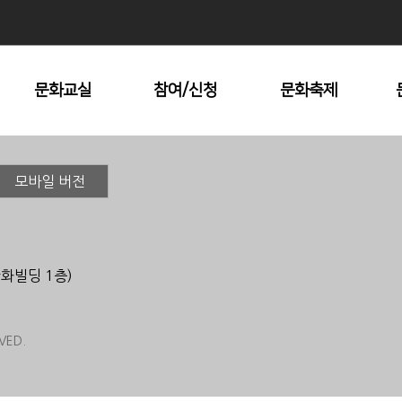
문화교실
참여/신청
문화축제
수강안내
문화원 대관
남산자락숲길
전시회
모바일 버전
문화재탐방
명동시낭송콘서트
지방문화답사
충무공거북선대축
제
한화빌딩 1층)
장충단추모제
중구미술협회전
기타문화예술제
VED.