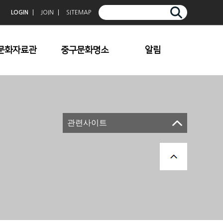
LOGIN
JOIN
SITEMAP
문화자료관
중구문화명소
알림
중구향토사
청계천
공지사항
중구문화
덕수궁
보도자료
중구문예
한옥마을
문화행사 이모저모
관련사이트
중구사진공모전입
명동/충무로
상작
남산
중심전
기타명소
중구문학