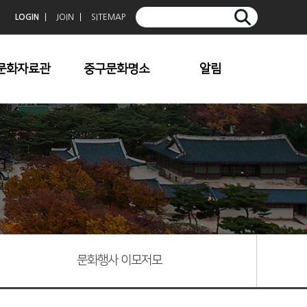
LOGIN
JOIN
SITEMAP
문화자료관
중구문화명소
알림
중구향토사
청계천
공지사항
중구문화
덕수궁
보도자료
중구문예
한옥마을
문화행사 이모저모
중구사진공모전입
명동/충무로
상작
남산
중심전
기타명소
중구문학
문화행사 이모저모