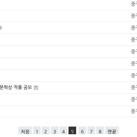
중
중
>
중
중
중
중
중
예 문학상 작품 공모
중
중
중
처음
1
2
3
4
5
6
7
8
맨끝