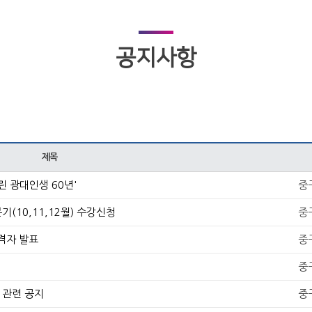
공지사항
제목
린 광대인생 60년'
중
기(10,11,12월) 수강신청
중
격자 발표
중
중
 관련 공지
중