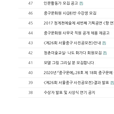
47
인문활동가 모집 공고
46
중구문화원 시(詩)반 수강생 모집
45
2017 청계천예술제 세번째 기획공연 <향 연
44
중구문화원 사무국 직원 공개 채용 재공고
43
<제26회 서울중구 사진공모전>안내
42
청춘미술교실- 나도 화가다 회원모집
41
모델 그림 그리실 분 모집합니다.
40
2020년 『중구문예』 28호 제 18회 중구문
39
<제26회 서울중구 사진공모전>결과 발표
38
수상자 발표 및 시상식 연기 공지