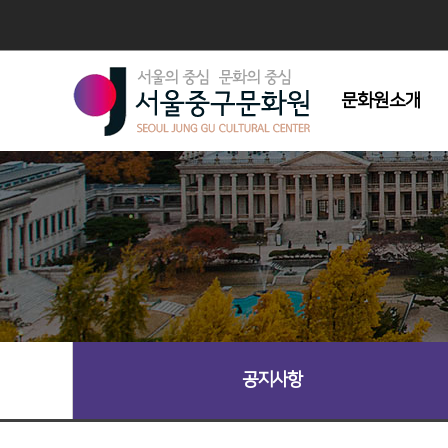
문화원소개
인사말
연혁
조직도
주요사업
시설현황
회원모집
오시는길
공지사항
심벌마크