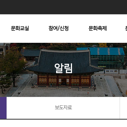
문화교실
참여/신청
문화축제
수강안내
문화원 대관
남산자락숲길
전시회
문화재탐방
알림
명동시낭송콘서트
지방문화답사
충무공거북선대축
제
장충단추모제
중구미술협회전
기타문화예술제
보도자료