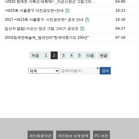
<2016 청계천 거북선 대축제> _이순신장군 그림그리…
04-06
<제25회 서울중구 사진공모전>안내
10-21
2017 <제23회 서울중구, 사진공모전> 공모 안내
10-16
입선자 알림) 이순신 장군 그림 그리기 공모전
04-27
2016청계천예술제_명곡만리"한국대중가요 100년"
07-18
처음
1
2
3
4
5
다음
맨끝
개인회원약관
개인정보 보호정책
PC 버전