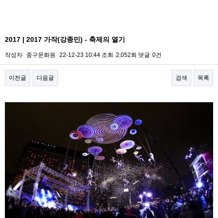
2017 | 2017 가작(강종민) - 축제의 열기
작성자
중구문화원
22-12-23 10:44
조회
2,052회
댓글
0건
이전글
다음글
검색
목록
본문