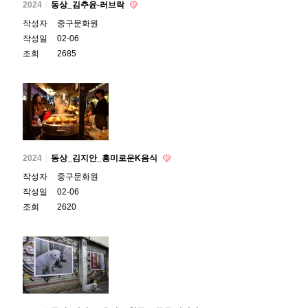
2024
동상_김추윤-러브락
작성자
중구문화원
작성일
02-06
조회
2685
2024
동상_김지안_흥미로운K음식
작성자
중구문화원
작성일
02-06
조회
2620