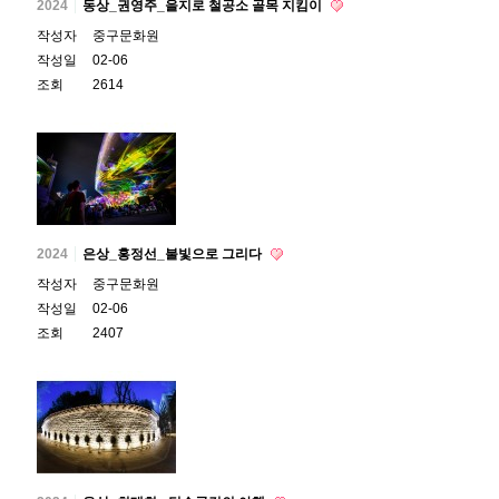
2024
동상_권영주_을지로 철공소 골목 지킴이
작성자
중구문화원
작성일
02-06
조회
2614
2024
은상_홍정선_불빛으로 그리다
작성자
중구문화원
작성일
02-06
조회
2407