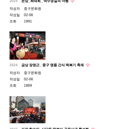
2024
은상_최태희_ 덕수궁길의 야행
작성자
중구문화원
작성일
02-06
조회
1991
2024
금상 장영근_ 중구 명품 간식 떡복기 축제
작성자
중구문화원
작성일
02-06
조회
1869