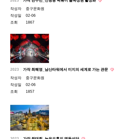
2023
가작 한수민_신당동 떡볶이 골목상권 활성화
작성자
중구문화원
작성일
02-06
조회
1867
2023
가작 최혜영_남산타워에서 미지의 세계로 가는 관문
작성자
중구문화원
작성일
02-06
조회
1857
2023
가작 최태희_늦은오후의 명동성당