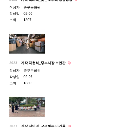
작성자
중구문화원
작성일
02-06
조회
1807
2023
가작 차현석_중부시장 보안관
작성자
중구문화원
작성일
02-06
조회
1880
2023
가작 전민경_구경하는 아가들