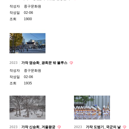
작성자
중구문화원
작성일
02-06
조회
1900
2023
가작 염승화_광희문 밖 블루스
작성자
중구문화원
작성일
02-06
조회
1935
2023
가작 신승희_겨울왕궁
2023
가작 도범기_국군의 날